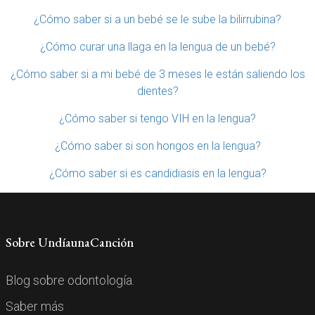
¿Cómo saber si a un bebé se le sube la bilirrubina?
¿Cómo curar una llaga en la lengua de un bebé?
¿Cómo saber si a mi bebé de 3 meses le están saliendo los
dientes?
¿Cómo saber si tengo VIH en la lengua?
¿Cómo saber si son hongos en la lengua?
¿Cómo saber si es candidiasis en la lengua?
Sobre UndíaunaCanción
Blog sobre odontología.
Saber más