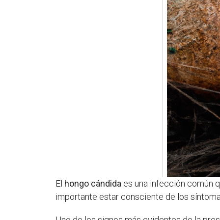
El
hongo cándida
es una infección común que
importante estar consciente de los síntoma
Uno de los signos más evidentes de la pre