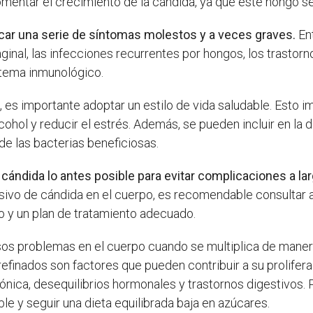
omentar el crecimiento de la cándida, ya que este hongo 
ocar una serie de síntomas molestos y a veces graves.
En
aginal, las infecciones recurrentes por hongos, los trastor
istema inmunológico.
, es importante adoptar un estilo de vida saludable. Esto im
ohol y reducir el estrés. Además, se pueden incluir en la 
 de las bacterias beneficiosas.
a cándida lo antes posible para evitar complicaciones a la
ivo de cándida en el cuerpo, es recomendable consultar a
so y un plan de tratamiento adecuado.
os problemas en el cuerpo cuando se multiplica de manera
finados son factores que pueden contribuir a su proliferac
crónica, desequilibrios hormonales y trastornos digestivos.
le y seguir una dieta equilibrada baja en azúcares.