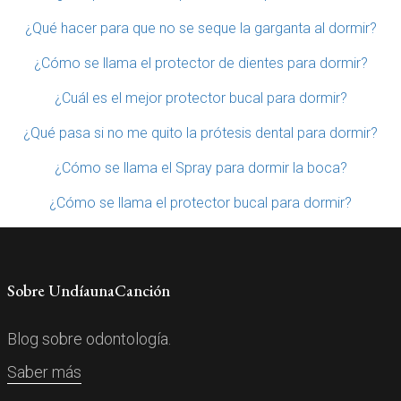
¿Qué hacer para que no se seque la garganta al dormir?
¿Cómo se llama el protector de dientes para dormir?
¿Cuál es el mejor protector bucal para dormir?
¿Qué pasa si no me quito la prótesis dental para dormir?
¿Cómo se llama el Spray para dormir la boca?
¿Cómo se llama el protector bucal para dormir?
Sobre UndíaunaCanción
Blog sobre odontología.
Saber más