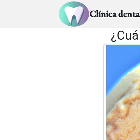
Clínica dent
¿Cuán