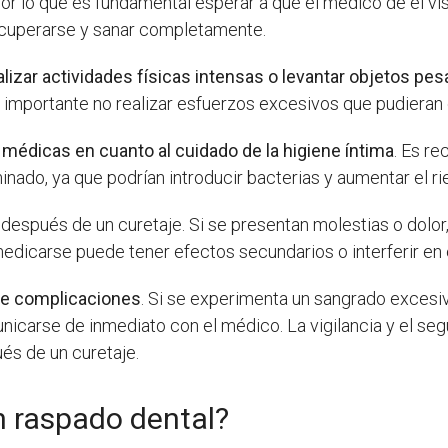
 lo que es fundamental esperar a que el médico dé el vist
ecuperarse y sanar completamente.
ealizar actividades físicas intensas o levantar objetos pe
 es importante no realizar esfuerzos excesivos que pudiera
 médicas en cuanto al cuidado de la higiene íntima
. Es r
nado, ya que podrían introducir bacterias y aumentar el ri
después de un curetaje. Si se presentan molestias o dolo
medicarse puede tener efectos secundarios o interferir en 
 de complicaciones
. Si se experimenta un sangrado excesivo
icarse de inmediato con el médico. La vigilancia y el se
és de un curetaje.
 raspado dental?