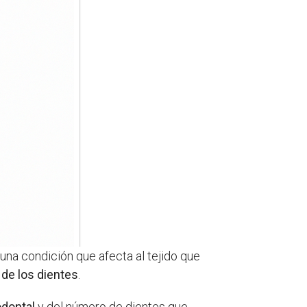
, una condición que afecta al tejido que
 de los dientes
.
odontal
y del número de dientes que