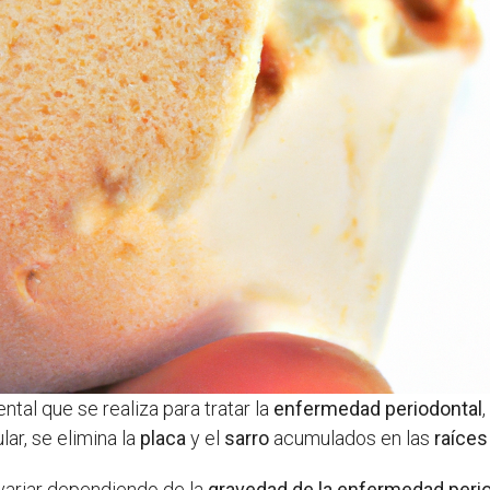
tal que se realiza para tratar la
enfermedad periodontal
lar, se elimina la
placa
y el
sarro
acumulados en las
raíces
variar dependiendo de la
gravedad de la enfermedad peri