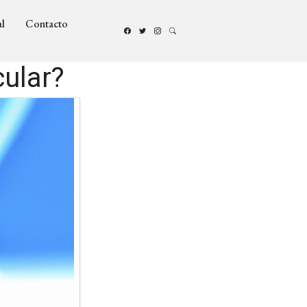
l
Contacto
cular?