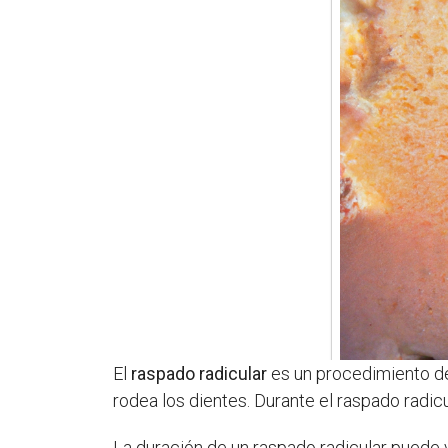
El
raspado radicular
es un procedimiento den
rodea los dientes. Durante el raspado radicu
La duración de un raspado radicular puede 