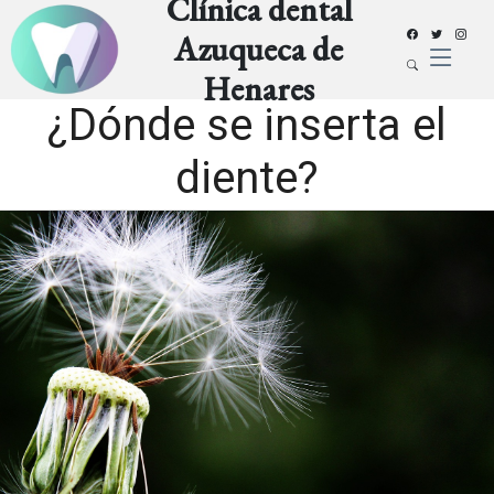
Clínica dental
Azuqueca de
Henares
¿Dónde se inserta el
diente?