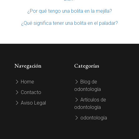
¿Por qué tengo una bolita en la mejilla?
¿Qué significa tener una bolita en el paladar?
Navegación
Categorías
Home
Blog de
odontología
Contacto
Artículos de
Aviso Legal
odontología
odontología