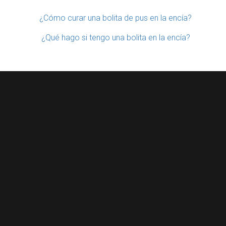
¿Cómo curar una bolita de pus en la encía?
¿Qué hago si tengo una bolita en la encía?