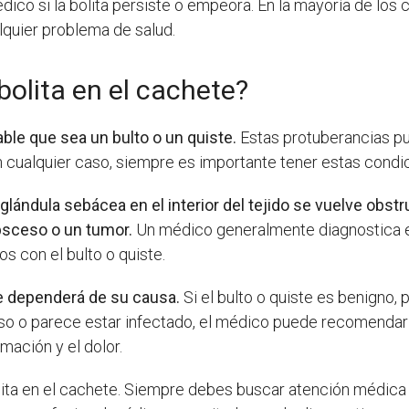
édico si la bolita persiste o empeora. En la mayoría de los
lquier problema de salud.
bolita en el cachete?
bable que sea un bulto o un quiste.
Estas protuberancias pu
n cualquier caso, siempre es importante tener estas cond
ndula sebácea en el interior del tejido se vuelve obstru
bsceso o un tumor.
Un médico generalmente diagnostica e
s con el bulto o quiste.
te dependerá de su causa.
Si el bulto o quiste es benigno,
roso o parece estar infectado, el médico puede recomendar 
mación y el dolor.
olita en el cachete. Siempre debes buscar atención médica 