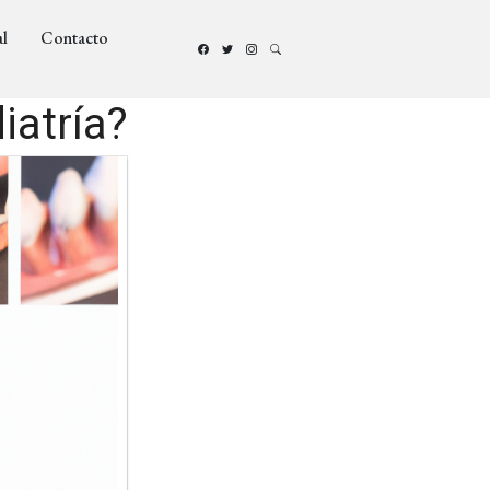
l
Contacto
iatría?