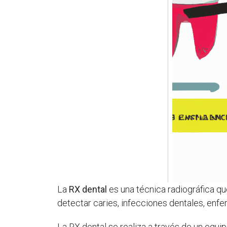
La
RX dental
es una técnica radiográfica que
detectar caries, infecciones dentales, enf
La RX dental se realiza a través de un equ