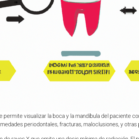
 permite visualizar la boca y la mandíbula del paciente con
ermedades periodontales, fracturas, maloclusiones, y otras
ipo de rayos X que emite una dosis mínima de radiación. El