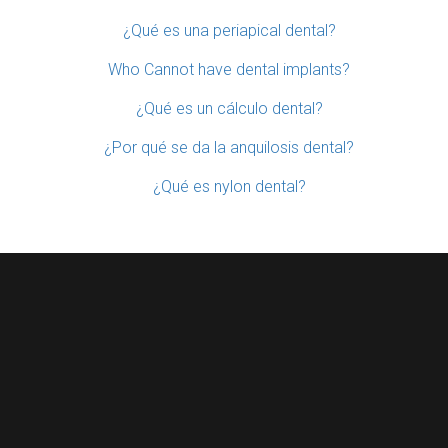
¿Qué es una periapical dental?
Who Cannot have dental implants?
¿Qué es un cálculo dental?
¿Por qué se da la anquilosis dental?
¿Qué es nylon dental?