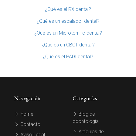
¿Qué es el RX dental?
¿Qué es un escalador dental?
¿Qué es un Microtornillo dental?
¿Qué es un CBCT dental?
¿Qué es el PADI dental?
Navegación
Categorías
Home
Blog de
odontología
Contacto
Artículos de
Aviso Legal