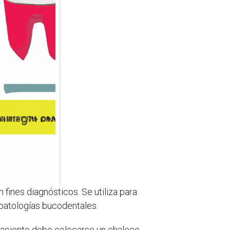
 fines diagnósticos. Se utiliza para
 patologías bucodentales.
 paciente debe colocarse un chaleco