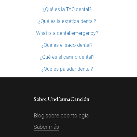
¿Qué es la TAC dental?
¿Qué es la estética dental?
What is a dental emergency?
¿Qué es el saco dental?
¿Qué es el canino dental?
¿Qué es paladar dental?
Sobre UndíaunaCanción
Blog sobre odontología.
Saber más