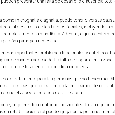
ueden presentar una falta de desarrollo o ausencia total 
a como micrognatia o agnatia, puede tener diversas causas
fecta al desarrollo de los huesos faciales, incluyendo la 
do completamente la mandíbula. Además, algunas enfermed
irpación quirúrgica necesaria.
generar importantes problemas funcionales y estéticos. 
spirar de manera adecuada. La falta de soporte en la zona f
ñamiento de los dientes o mordida incorrecta.
es de tratamiento para las personas que no tienen mandíbu
ucrar técnicas quirúrgicas como la colocación de implante
ón como el aspecto estético de la persona.
co y requiere de un enfoque individualizado. Un equipo mul
as en rehabilitación oral pueden jugar un papel fundamental