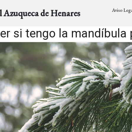
Aviso Lega
al Azuqueca de Henares
er si tengo la mandíbula