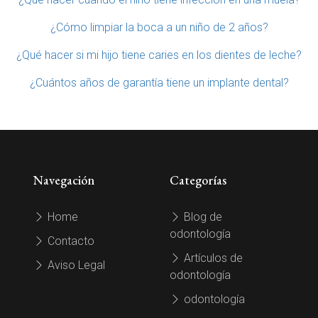
¿Cómo limpiar la boca a un niño de 2 años?
¿Qué hacer si mi hijo tiene caries en los dientes de leche?
¿Cuántos años de garantía tiene un implante dental?
Navegación
Categorías
Home
Blog de
odontología
Contacto
Artículos de
Aviso Legal
odontología
odontología