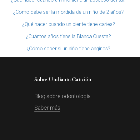
¿Como debe ser la mordida de un niño de 2 años?
¿Qué hacer cuando un diente tiene caries?
¿Cuántos años tiene la Blanca Cuesta?
¿Cómo saber si un niño tiene anginas?
Sobre UndíaunaCanción
Blog sobre odontología.
Saber más