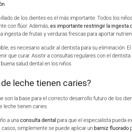
ión
.
epillado de los dientes es el más importante. Todos los niñ
nte con flúor. Además,
es importante restringir la ingest
ingesta de frutas y verduras frescas para aportar nutrient
sible, es necesario acudir al dentista para su eliminación. 
nir que curar. Asistir a consultas regulares con el dentista
buena salud dental en los niños.
 de leche tienen caries?
 son la base para el correcto desarrollo futuro de los die
e leche tienen caries.
iño a una
consulta dental
para que el especialista pueda ex
os casos, simplemente se puede aplicar un
barniz fluorado
p