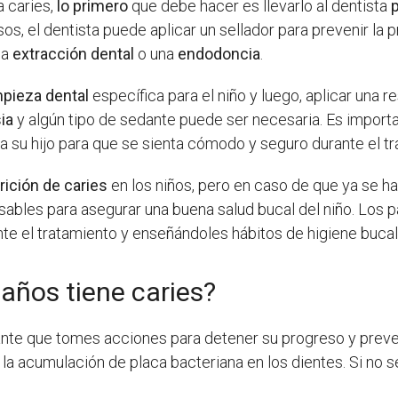
a caries,
lo primero
que debe hacer es llevarlo al dentista
s, el dentista puede aplicar un sellador para prevenir la pr
na
extracción dental
o una
endodoncia
.
mpieza dental
específica para el niño y luego, aplicar una 
ia
y algún tipo de sedante puede ser necesaria. Es import
a su hijo para que se sienta cómodo y seguro durante el tr
rición de caries
en los niños, pero en caso de que ya se h
ables para asegurar una buena salud bucal del niño. Los 
e el tratamiento y enseñándoles hábitos de higiene bucal q
 años tiene caries?
ante que tomes acciones para detener su progreso y preve
 acumulación de placa bacteriana en los dientes. Si no se 