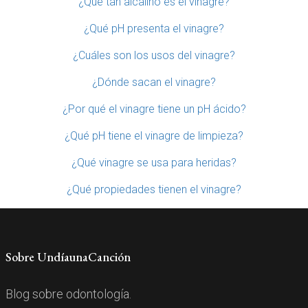
¿Qué tan alcalino es el vinagre?
¿Qué pH presenta el vinagre?
¿Cuáles son los usos del vinagre?
¿Dónde sacan el vinagre?
¿Por qué el vinagre tiene un pH ácido?
¿Qué pH tiene el vinagre de limpieza?
¿Qué vinagre se usa para heridas?
¿Qué propiedades tienen el vinagre?
Sobre UndíaunaCanción
Blog sobre odontología.