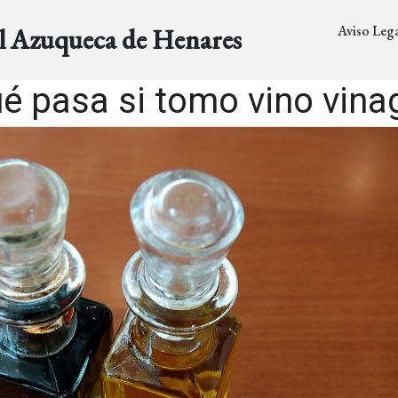
Aviso Lega
al Azuqueca de Henares
é pasa si tomo vino vina