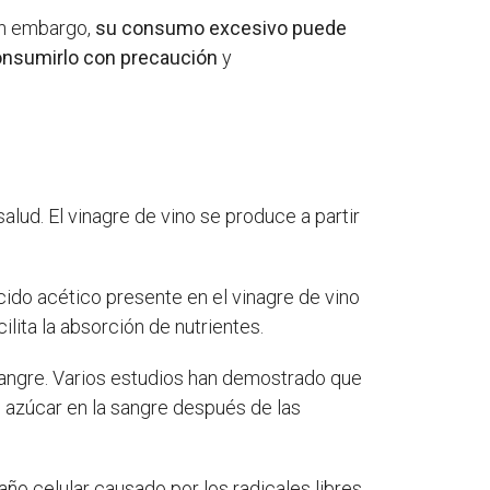
in embargo,
su consumo excesivo puede
onsumirlo con precaución
y
salud. El vinagre de vino se produce a partir
ácido acético presente en el vinagre de vino
lita la absorción de nutrientes.
a sangre. Varios estudios han demostrado que
de azúcar en la sangre después de las
ño celular causado por los radicales libres.