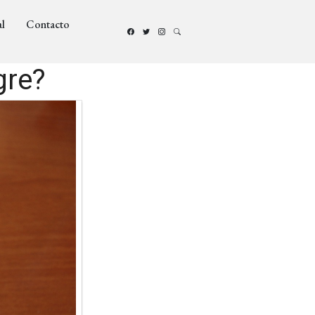
l
Contacto
gre?