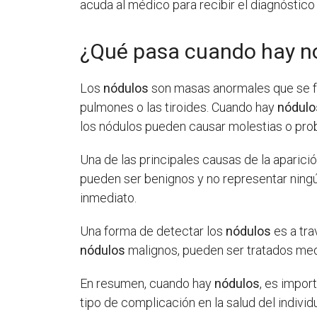
acuda al médico para recibir el diagnóstico
¿Qué pasa cuando hay n
Los
nódulos
son masas anormales que se for
pulmones o las tiroides. Cuando hay
nódulo
los nódulos pueden causar molestias o pro
Una de las principales causas de la aparici
pueden ser benignos y no representar ningún
inmediato.
Una forma de detectar los
nódulos
es a tra
nódulos
malignos, pueden ser tratados media
En resumen, cuando hay
nódulos
, es impor
tipo de complicación en la salud del individ