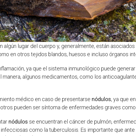
 algún lugar del cuerpo y, generalmente, están asociados
omo en otros tejidos blandos, huesos e incluso órganos int
inflamación, ya que el sistema inmunológico puede generar
l manera, algunos medicamentos, como los anticoagulantes
tamiento médico en caso de presentarse
nódulos
, ya que e
 en otros pueden ser síntoma de enfermedades graves como
ntar
nódulos
se encuentran el cáncer de pulmón, enfermedad
infecciosas como la tuberculosis. Es importante que ante 