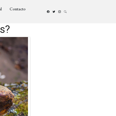
l
Contacto
os?