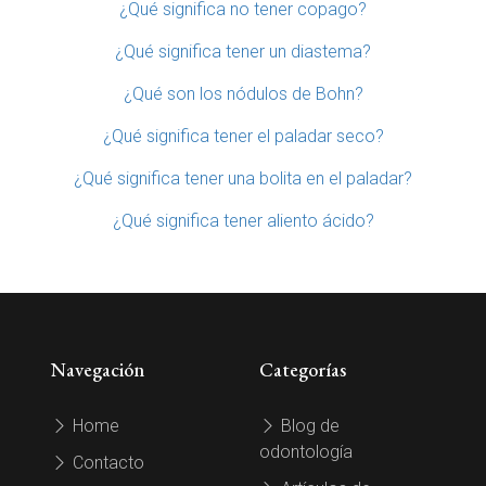
¿Qué significa no tener copago?
¿Qué significa tener un diastema?
¿Qué son los nódulos de Bohn?
¿Qué significa tener el paladar seco?
¿Qué significa tener una bolita en el paladar?
¿Qué significa tener aliento ácido?
Navegación
Categorías
Home
Blog de
odontología
Contacto