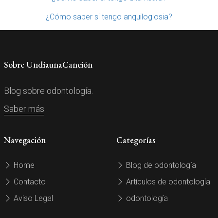
¿Cómo saber si tengo anquiloglosia?
Sobre UndíaunaCanción
Blog sobre odontología.
Saber más
Navegación
Categorías
Home
Blog de odontología
Contacto
Artículos de odontología
Aviso Legal
odontología