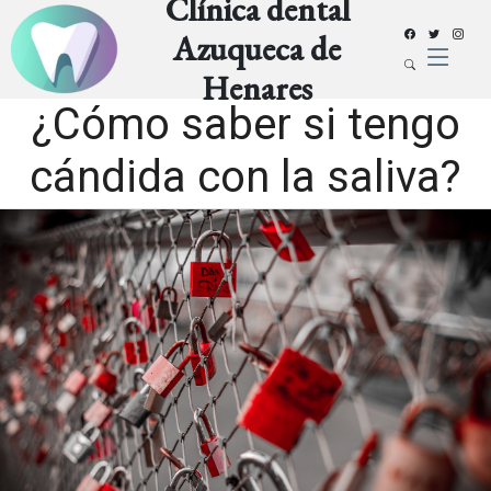
Clínica dental
Azuqueca de
Henares
¿Cómo saber si tengo
cándida con la saliva?