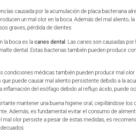
encías causada por la acumulación de placa bacteriana alre
roducen un mal olor en la boca. Además del mal aliento, l
asos graves, pérdida de dientes.
n la boca es la
caries dental
. Las caries son causadas por
malte dental. Estas bacterias también pueden producir com
ras condiciones médicas también pueden producir mal olor 
 que puede causar mal aliento persistente debido a la acum
na inflamación del esófago debido al reflujo ácido, puede oc
portante mantener una buena higiene oral, cepillándose los
mente. Además, es fundamental evitar el consumo de alimen
Si el mal olor persiste a pesar de estas medidas, es recomen
 adecuados.