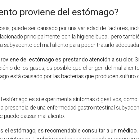
iento proviene del estómago?
itosis, puede ser causado por una variedad de factores, 
lacionado principalmente con la higiene bucal, pero tamb
usa subyacente del mal aliento para poder tratarlo adecuad
proviene del estómago es prestando atención a su olor.
Si
ión o de los gases, es posible que el origen del mal alient
ago está causado por las bacterias que producen sulfuro de
del estómago es si experimenta síntomas digestivos, como 
la presencia de una enfermedad gastrointestinal subyacen
e puede causar mal aliento.
 es el estómago, es recomendable consultar a un médico.
ico y síntomas. También pueden realizar pruebas, como un