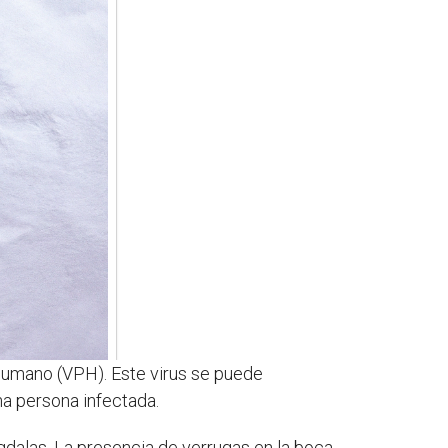
humano (VPH). Este virus se puede
na persona infectada.
mígdalas. La presencia de verrugas en la boca