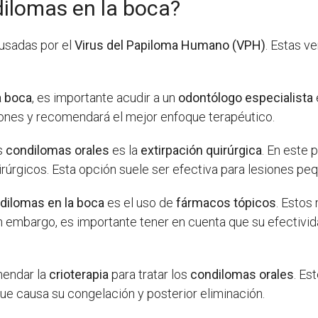
dilomas en la boca?
ausadas por el
Virus del Papiloma Humano (VPH)
. Estas v
a boca
, es importante acudir a un
odontólogo especialista
siones y recomendará el mejor enfoque terapéutico.
os
condilomas orales
es la
extirpación quirúrgica
. En este 
irúrgicos. Esta opción suele ser efectiva para lesiones peq
dilomas en la boca
es el uso de
fármacos tópicos
. Estos
Sin embargo, es importante tener en cuenta que su efectivi
mendar la
crioterapia
para tratar los
condilomas orales
. Es
 que causa su congelación y posterior eliminación.